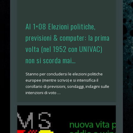
AI 1×08 Elezioni politiche,
previsioni & computer: la prima
volta (nel 1952 con UNIVAC)
non si scorda mai…
Stanno per concludersi le elezioni politiche
europee (mentre scrivo) e si intensifica il
corollario di previsioni, sondaggi, indagini sulle
intenzioni di voto …