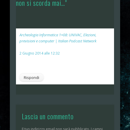
non si scorda mai…"
Archeologia Informatica 1×08: UNIVAC, Elezioni,
previsioni e computer | Italian Podcast Network
ha
detto:
2 Giugno 2014 alle 12:32
[…] Clicca quì per le note complete […]
Rispondi
Lascia un commento
Il tuo indirizzo email non sarà pubblicato.
I campi