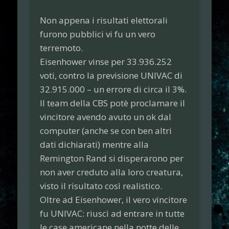
Non appena i risultati elettorali
furono pubblici vi fu un vero
terremoto.
Eisenhower vinse per 33.936.252
voti, contro la previsione UNIVAC di
32.915.000 – un errore di circa il 3%.
Il team della CBS potè proclamare il
vincitore avendo avuto un ok dal
computer (anche se con ben altri
dati dichiarati) mentre alla
Remington Rand si disperarono per
non aver creduto alla loro creatura,
visto il risultato così realistico.
Oltre ad Eisenhower, il vero vincitore
fu UNIVAC: riuscì ad entrare in tutte
le case americane nella notte delle