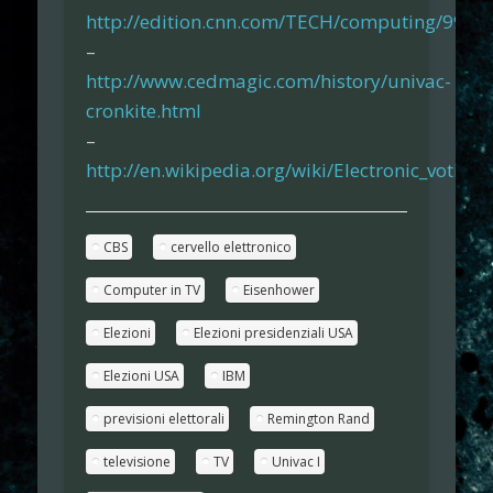
http://edition.cnn.com/TECH/computing/9904/
–
http://www.cedmagic.com/history/univac-
cronkite.html
–
http://en.wikipedia.org/wiki/Electronic_voting
CBS
cervello elettronico
Computer in TV
Eisenhower
Elezioni
Elezioni presidenziali USA
Elezioni USA
IBM
previsioni elettorali
Remington Rand
televisione
TV
Univac I