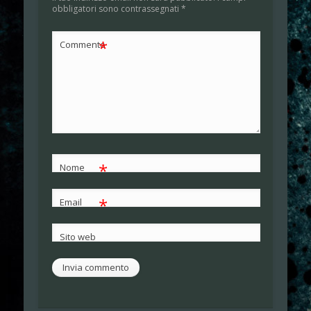
obbligatori sono contrassegnati
*
*
Commento
*
Nome
*
Email
Sito web