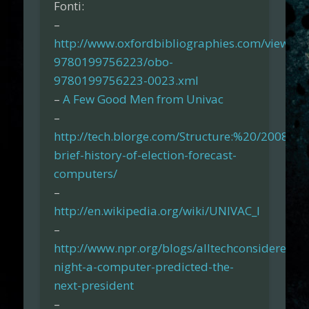
Fonti:
–
http://www.oxfordbibliographies.com/view/d
9780199756223/obo-
9780199756223-0023.xml
–
A Few Good Men from Univac
–
http://tech.blorge.com/Structure:%20/2008/11
brief-history-of-election-forecast-
computers/
–
http://en.wikipedia.org/wiki/UNIVAC_I
–
http://www.npr.org/blogs/alltechconsidered/
night-a-computer-predicted-the-
next-president
–