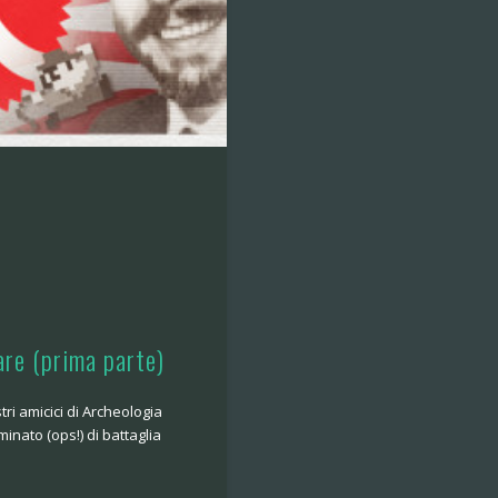
re (prima parte)
stri amicici di Archeologia
nato (ops!) di battaglia