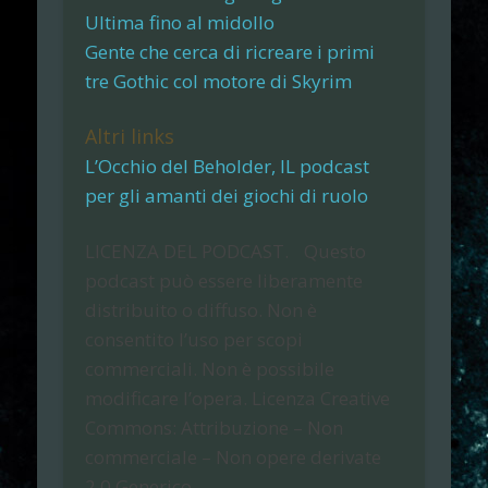
Ultima fino al midollo
Gente che cerca di ricreare i primi
tre Gothic col motore di Skyrim
Altri links
L’Occhio del Beholder, IL podcast
per gli amanti dei giochi di ruolo
LICENZA DEL PODCAST.
Questo
podcast può essere liberamente
distribuito o diffuso. Non è
consentito l’uso per scopi
commerciali. Non è possibile
modificare l’opera. Licenza Creative
Commons: Attribuzione – Non
commerciale – Non opere derivate
2.0 Generico.