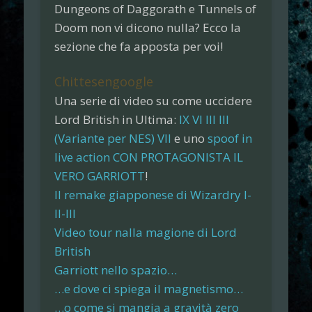
Dungeons of Daggorath
e
Tunnels of
Doom
non vi dicono nulla? Ecco la
sezione che fa apposta per voi!
Chittesengoogle
Una serie di video su come uccidere
Lord British in Ultima:
IX
VI
III
III
(Variante per NES)
VII
e uno
spoof in
live action CON PROTAGONISTA IL
VERO GARRIOTT
!
Il remake giapponese di Wizardry I-
II-III
Video tour nalla magione di Lord
British
Garriott nello spazio…
…e dove ci spiega il magnetismo…
…o come si mangia a gravità zero