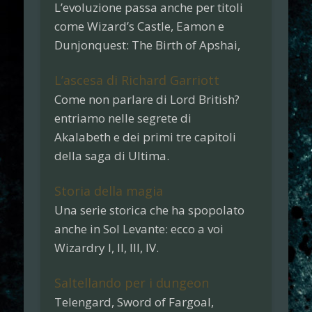
L’evoluzione passa anche per titoli
come Wizard’s Castle, Eamon e
Dunjonquest: The Birth of Apshai,
L’ascesa di Richard Garriott
Come non parlare di Lord British?
entriamo nelle segrete di
Akalabeth
e dei primi tre capitoli
della saga di
Ultima
.
Storia della magia
Una serie storica che ha spopolato
anche in Sol Levante: ecco a voi
Wizardry I, II, III, IV
.
Saltellando per i dungeon
Telengard
,
Sword of Fargoal
,