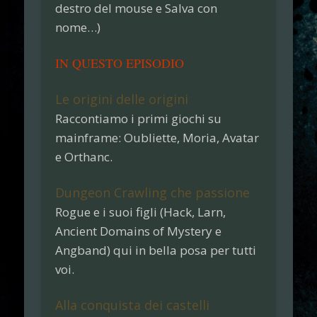
destro del mouse e
Salva con
nome…
)
IN QUESTO EPISODIO
Le origini delle origini
Raccontiamo i primi giochi su
mainframe:
Oubliette
,
Moria
,
Avatar
e
Orthanc
.
Dungeon Crawling che passione
Rogue
e i suoi figli (
Hack
,
Larn
,
Ancient Domains of Mystery
e
Angband
) qui in bella posa per tutti
voi.
Alla conquista dei castelli