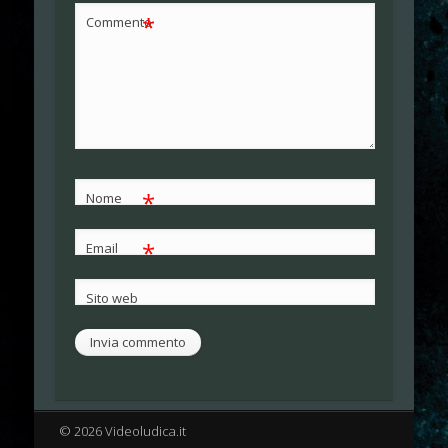
*
Commento
*
Nome
*
Email
Sito web
© 2026 Videoludica.it