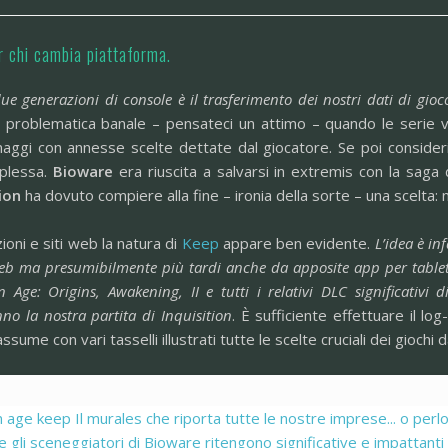
r chi cambia piattaforma.
 due generazioni di console è il trasferimento dei nostri dati di g
na problematica banale – pensateci un attimo – quando le serie v
aggi con annesse scelte dettate dal giocatore. Se poi consider
mplessa.
Bioware
era riuscita a salvarsi in extremis con la sag
ion
ha dovuto compiere alla fine – ironia della sorte – una scelta:
zioni e siti web la natura di
Keep
appare ben evidente.
L’idea è i
web ma presumibilmente più tardi anche da apposite app per tablet
 Age: Origins, Awakening, II e tutti i relativi DLC significativi 
no la nostra partita di Inquisition
. È sufficiente effettuare il lo
sume con vari tasselli illustrati tutte le scelte cruciali dei giochi 