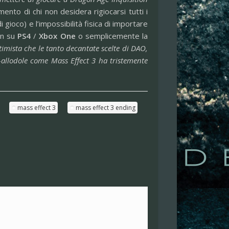
ento di chi non desidera rigiocarsi tutti i
i gioco) e l’impossibilità fisica di importare
ion su
PS4
/
Xbox One
o semplicemente la
ttimista che le tanto decantate scelte di DAO,
-allodole come Mass Effect 3 ha tristemente
mass effect 3
mass effect 3 ending