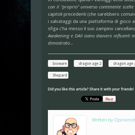
con il “proprio” universo contenente scelte
capitoli precedenti (che sarebbero comunq
i salvataggi da una piattaforma di gioco al
sfiga c’ha messo il suo zampino cancelland
Awakening e DAII siano davvero influenti i
dimostrato…
bioware
dragon age 2
dragon age 
Shepard
Did you like this article? Share it with your friends!
Written by
Opinionis