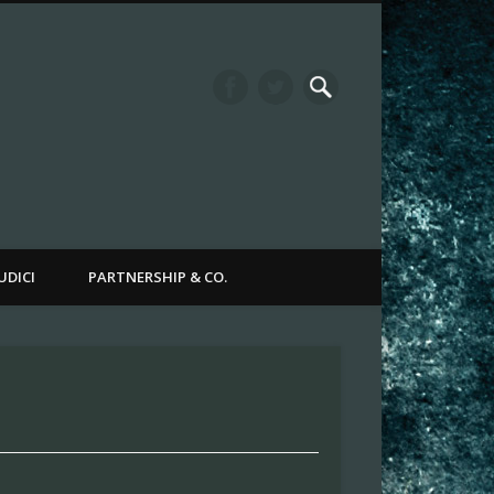
it Channel
UDICI
PARTNERSHIP & CO.