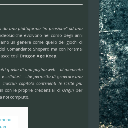
ioco da una piattaforma “in pensione” ad una
ideoludiche evolvono nel corso degli anni
iamo un genere come quello dei giochi di
a del Comandante Shepard ma con l’oramai
 nasce così
Dragon Age Keep
.
nfatti quella di una pagina web – al momento
 e cellulari – che permetta di generare una
di ciascun capitolo contenenti le scelte più
g-in con le proprie credenziali di
Origin
per
da noi compiute.