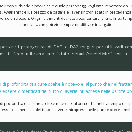
e Keep ci chiede all’avvio se e quale personaggi vogliamo importare da 
s, Awakening e II. Il prezzo da pagare è l’aver sincronizzato in precedenza i
verso un account Origin, altrimenti dovrete accontentarvi di una linea tem
canonica… che potrete sempre modificare in seguito.
mportare i protagonisti di DAO e DA2 magari per utilizzarli com
upi: il Keep utilizzerà uno “stato default/predefinito” con tut
lo di profondità di alcune scelte è notevole, al punto che nel frattempo ci si
essere dimenticati del tutto di averle intraprese nelle partite precedenti!
zione adottata dalla software house canadese sono ben evidenti: per