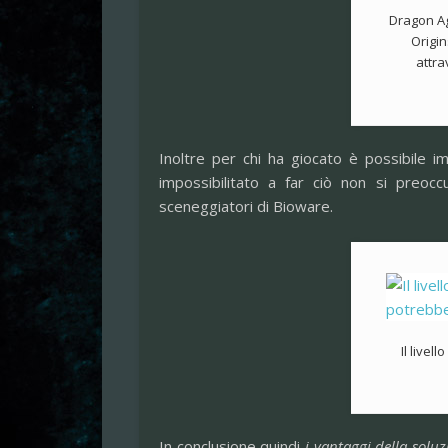
Dragon Ag
Origin
attra
Inoltre per chi ha giocato è possibile i
impossibilitato a far ciò non si preocc
sceneggiatori di Bioware.
Il livel
In conclusione quindi
i vantaggi della solu