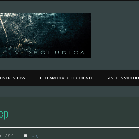
Videoludica.
.
NOSTRI SHOW
IL TEAM DI VIDEOLUDICA.IT
ASSETS VIDEOL
ep
re 2014
blog