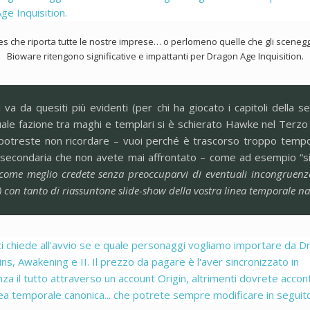
les che riporta tutte le nostre imprese… o perlomeno quelle che gli sceneggi
Bioware ritengono significative e impattanti per Dragon Age Inquisition.
 va da quesiti più evidenti (per chi ha giocato i capitoli della se
uale fazione tra maghi e templari si è schierato Hawke nel Terzo 
potreste non ricordare – vuoi perché è trascorso troppo tempo 
t secondaria che non avete mai affrontato – come ad esempio “siet
come meglio credete senza preoccuparvi di eventuali incongruenze 
) con tanto di riassuntone slide-show della vostra linea temporale nar