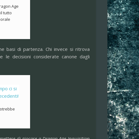
Dragon Age
l tutto
porale
e basi di partenza. Chi invece si ritrova
te le decisioni considerate canone dagli
 potrebbe
mettere di giocare a Dragon Age Inquisition