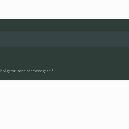
obbligatori sono contrassegnati
*