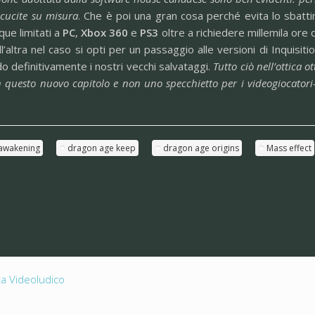
 cucite su misura
. Che è poi una gran cosa perché evita lo sbattim
ue limitati a
PC
,
Xbox 360
e
PS3
oltre a richiedere millemila ore d
l’altra nel caso si opti per un passaggio alle versioni di Inquisit
o definitivamente i nostri vecchi salvataggi.
Tutto ciò nell’ottica o
n questo nuovo capitolo e non uno specchietto per i videogiocatori
awakening
dragon age keep
dragon age origins
Mass effect
ta Videoludico