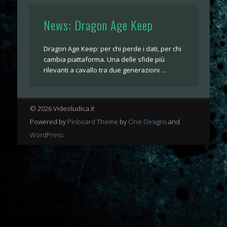
News: Dragon Age Keep
Dragon Age Keep: per chi perde i dati, per chi
cambia piattaforma. Una delle sfide più
rilevanti a cavallo tra due generazioni …
© 2026 Videoludica.it
Powered by
Pinboard Theme
by
One Designs
and
WordPress