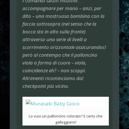
i comandi tattili intuitivi:
accompagnare per mano – anzi, per
dito – una mostruosa bambina con la
faccia sottosopra (nel senso che la
bocca sta in alto sulla fronte)
attraverso una serie di livelli a
scorrimento orizzontale assicurandoci
però al contempo che il palloncino
viola a forma di cuore – viola,
coincidenze eh? – non scoppi.
Altrimenti ricominciamo dal
checkpoint più vicino.
Lo vuoi un palloncino colorato? E certo che
galleggiano!