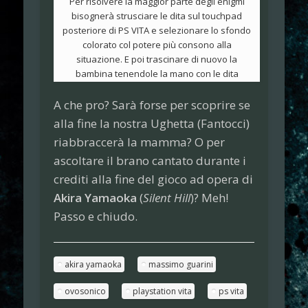
Per risolvere la maggior parte degli enigmi
bisognerà strusciare le dita sul touchpad
posteriore di PS VITA e selezionare lo sfondo
colorato col potere più consono alla
situazione. E poi trascinare di nuovo la
bambina tenendole la mano con le dita
A che pro? Sarà forse per scoprire se
alla fine la nostra Ughetta (Fantocci)
riabbraccerà la mamma? O per
ascoltare il brano cantato durante i
crediti alla fine del gioco ad opera di
Akira Yamaoka
(
Silent Hill
)? Meh!
Passo e chiudo.
akira yamaoka
massimo guarini
ovosonico
playstation vita
ps vita