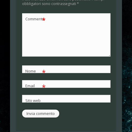
obbligatori sono contrassegnati
*
*
Commento
*
Nome
*
Email
Sito web