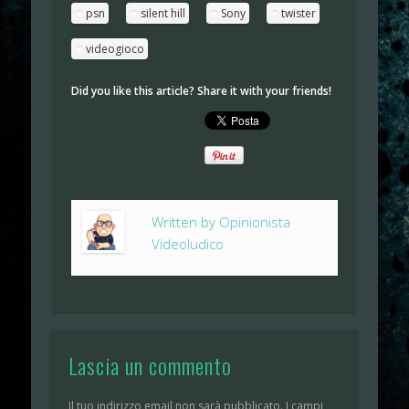
psn
silent hill
Sony
twister
videogioco
Did you like this article? Share it with your friends!
Written by
Opinionista
Videoludico
Lascia un commento
Il tuo indirizzo email non sarà pubblicato.
I campi