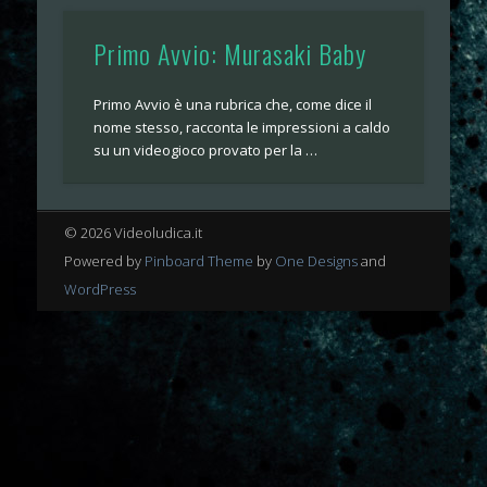
Primo Avvio: Murasaki Baby
Primo Avvio è una rubrica che, come dice il
nome stesso, racconta le impressioni a caldo
su un videogioco provato per la …
© 2026 Videoludica.it
Powered by
Pinboard Theme
by
One Designs
and
WordPress