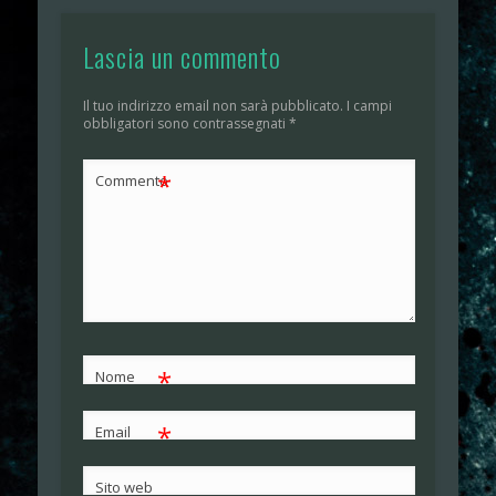
Lascia un commento
Il tuo indirizzo email non sarà pubblicato.
I campi
obbligatori sono contrassegnati
*
*
Commento
*
Nome
*
Email
Sito web