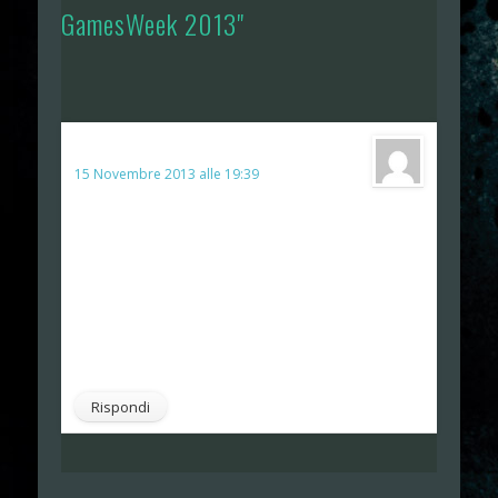
GamesWeek 2013"
Lorenzo
ha detto:
15 Novembre 2013 alle 19:39
Bella puntata poi apprezzo sempre gli
episodi lunghi 🙂
però, come in altre occasioni, c’è qualcuno che
respira nel microfono in stile darth vader, credo sia
Saso ma non ci metto la mano sul fuoco, fateci
attenzione mi raccomando e buona fortuna per i
nuovi progetti!
Rispondi