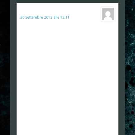
MaxSeggy
ha detto:
30 Settembre 2013 alle 12:11
 Possiamo dire che TLOU racchiude la
summa di tutte le esperienze videoludiche e che
allo stato attuale è il miglior gioco di questa
generazione?
Personalmente credo sia una esagerazione, si
tratta di un gioco lineare come un Resident Evil 1,
con una giocabilità (intesa come feeling con
l’avatar) anche inferiore. Di next Gen ha solo una
grafica al Top
 Il gioco nel suo insieme, rappresenta una
maturazione complessiva importante? (grafica,
libertà di gameplay, realismo generale, narrativa,
personaggi)
Grafica al massimo finora per Ps3, libertà di
gameplay solo apparente, ben mascherata
dall’assenza di mappe, in realtà sei su un binario,