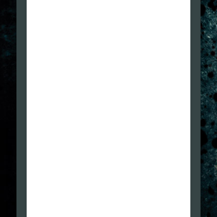
Qui semmai c’è da dire che ci troviamo con Joel che
sembra uno Swat in pensione…direi eccessiva
competenza nello scontro, il personaggio con
queste capacità va giustificato (come i membri
STARS di RE) oppure dovremmo aver un Harry di
Silent Hill, con mediocre capacità di offesa…
La modalità stealth è bella…ma tutto il gioco? AHo…
e namo! Domani c’ho da anna a lavorà.
Scontri a fuoco RIDICOLI : colpire tre volte alla testa
con Magnum 44 un umano, per abbatterlo, è una
cosa ridicola…
IN SINTESI:
COSA MI E’ PIACIUTO:
1. Grafica: specie nelle animazioni non gestite in
tempo reale,
2. Doppiaggio. Grandi voci, grande SINCRONISMO
3. sceneggiatura: gestione di cosa dire e come farlo
dire
COSA NON MI e’ PIACIUTO: