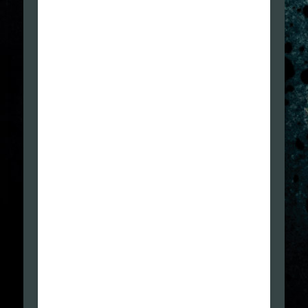
rischio di ripetermi, ma un Resident Evil 4 (su Ps2) è
superiore in tutto, tranne grafica, dialoghi e
doppiaggio.
 Regia, recitazione e doppiaggio, impressioni e
impatto
REGIA e Recitazione, doppiaggio, sono al Top.
Peccato un audio pessimo non permetta di
apprezzare i dialoghi provenienti dalle spalle
dell’avatar.
 Dialoghi credibili, asciutti e da blockbuster
Si, grande sceneggiatura
 Joel, la vera evoluzione di un personaggi a livello
di grande narrativa con l’aggiunta di micro-scelte di
massima che permettono di cambiare
emotivamente l’esperienza. Il finale più coerente,
un sorriso amaro e tanta introspezione. I diversi
finali alternativi trapelati in rete, secondo gli
sviluppatori.