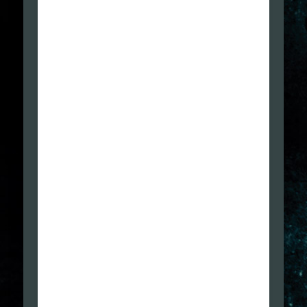
1. manovrabilità Avatar: movimenti irreali,
spugnoso.
2. assenza di mappa: morti inutili per capire cosa e
dove farlo: ne risente TANTO il ritmo
3. scontri arma bianca o mani nude: a volte si viene
sopraffatti senza capire perché
4. scontri a fuoco: colpi alla testa ripetuti per
abbattere umani (ancora rido incredulo)
5. la ragazzina non nuota, ma sotto la metro, dopo
immersioni di Joel, te la trovi dietro (?WTF)
6. audio: bisogna mettere i sottotitoli perché le voci
fuori campo sono inudibili
7. finale da pazzia
COSA SI RICORDERA’ IN FUTURO DI QUESTO GIOCO?
1. “c’aveva ‘na grafica da paura, ma un gioco der
ca***, ‘na specie di Resident pompato…
Con simpatia e stima
Max Seggy