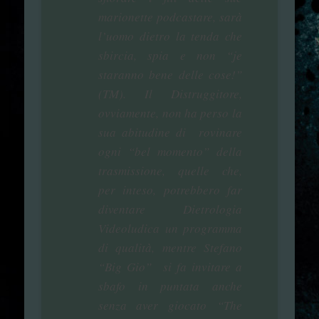
marionette podcastare, sarà
l’uomo dietro la tenda che
sbircia, spia e non “je
staranno bene delle cose!”
(TM). Il Distruggitore,
ovviamente, non ha perso la
sua abitudine di rovinare
ogni “bel momento” della
trasmissione, quelle che,
per inteso, potrebbero far
diventare Dietrologia
Videoludica un programma
di qualità, mentre Stefano
“Big Gio” si fa invitare a
sbafo in puntata anche
senza aver giocato “The