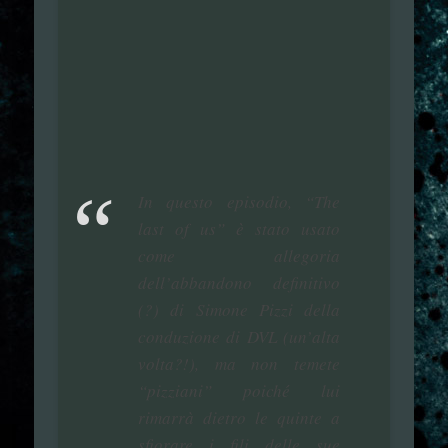
In questo episodio, “The
last of us” è stato usato
come allegoria
dell’abbandono definitivo
(?) di Simone Pizzi della
conduzione di DVL (un’alta
volta?!), ma non temete
“pizziani” poiché lui
rimarrà dietro le quinte a
sfiorare i fili delle sue