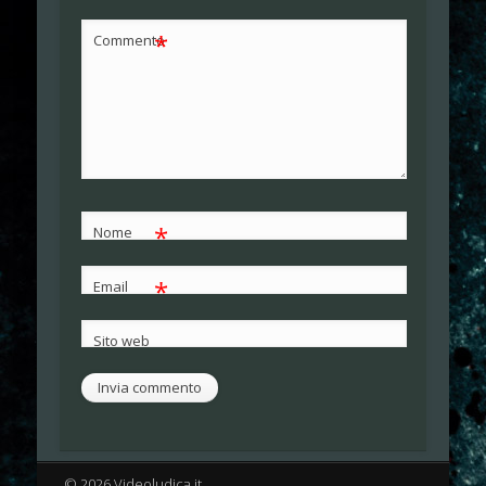
*
Commento
*
Nome
*
Email
Sito web
© 2026 Videoludica.it