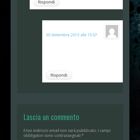
Rispondi
MaxSeggy
ha detto:
30 Settembre 2013 alle 15:07
HAHAHAHAha
…toucè sui film, troppo soggettivi…
Rispondi
Lascia un commento
Il tuo indirizzo email non sarà pubblicato.
I campi
obbligatori sono contrassegnati
*