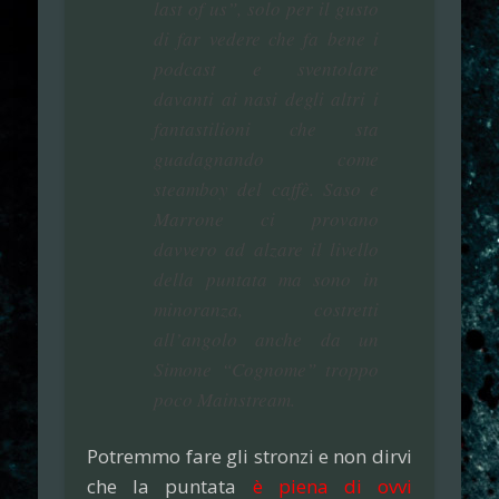
last of us”, solo per il gusto
di far vedere che fa bene i
podcast e sventolare
davanti ai nasi degli altri i
fantastilioni che sta
guadagnando come
steamboy del caffè. Saso e
Marrone ci provano
davvero ad alzare il livello
della puntata ma sono in
minoranza, costretti
all’angolo anche da un
Simone “Cognome” troppo
poco Mainstream.
Potremmo fare gli stronzi e non dirvi
che la puntata
è piena di ovvi