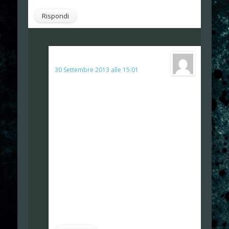
Rispondi
admin
ha detto:
30 Settembre 2013 alle 15:01
Ti ringrazio per il parere e per la
tua partecipazione ma, in amicizia, da uno
che ha trovato un bel film Silent Hill 2… non
rinvolgo la parola 😀
Abbiamo strutturalmente due visioni
completamente diverse e grazie al cielo sulla
mia linea di pensieri ce ne sono veramente
tanti. Credo che tu abbia giocato troppo a
Resident Evil appunto ed essere rimasto
incastrato in approcci videoludici un po
troppo tradizionali.