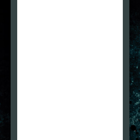
Ho giocato fino al 50% circa, poi vista la fine su
yuotube, mi annoiava, mi innervosiva
SOPRATTUTTO la scarsa giocabilità con l’Avatar:
venire ucciso perché poi DOPO mi spiega “ma
questo è più veloce”, “ma questo ti vede” …e dirlo
prima così mi regolo e non muoio inutilmente?! o
dover aver un coltello per poter colpire (NON DICO
ELIMINARE) uno specifico nemico, maddai! E la
visuale dalle spalle? Cioè tu aggiungi nemici dal
nulla ed io da dove lo vedo? Ma dico se gli altri
mettono mappe nei giochi sarà perché non è
possibile ricreare una realtà virtuale su pochi
pollici? …tanto per non spezzare l’atmosfera del
gioco, che senso ha creare pathos se poi si muore
a raffica?
 La violenza di The Last of Us: brutta, sporca e
cattiva. Da essere più pesante rispetto a molti titoli
eppure, a differenza di celebrità del calibro di GTA,
Manhunt, non ha dato adito a critiche o polveroni
sollevati dai media del belpaese.