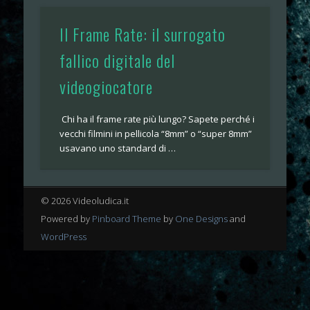
Il Frame Rate: il surrogato
fallico digitale del
videogiocatore
Chi ha il frame rate più lungo? Sapete perché i
vecchi filmini in pellicola “8mm” o “super 8mm”
usavano uno standard di …
© 2026 Videoludica.it
Powered by
Pinboard Theme
by
One Designs
and
WordPress