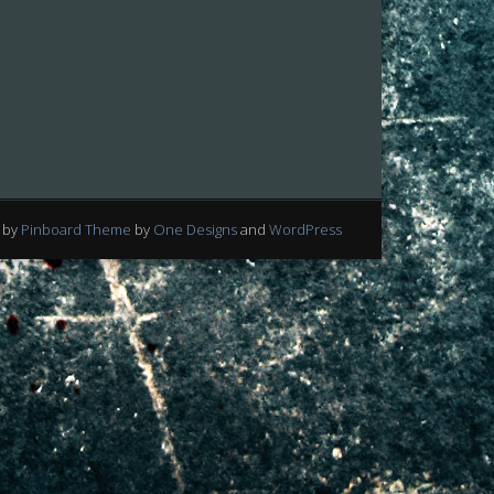
 by
Pinboard Theme
by
One Designs
and
WordPress