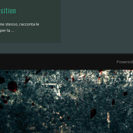
sition
me stesso, racconta le
per la …
Powered