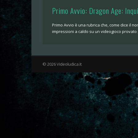
Primo Avvio: Dragon Age: Inqui
Primo Avvio è una rubrica che, come dice il no
impressioni a caldo su un videogioco provato 
© 2026 Videoludica.it