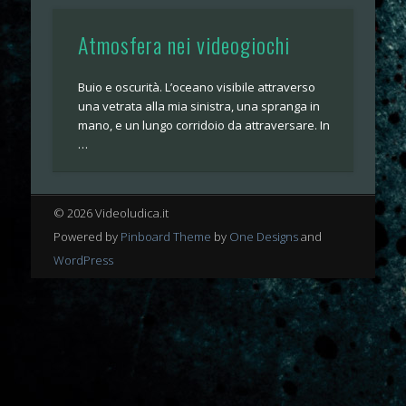
Atmosfera nei videogiochi
Buio e oscurità. L’oceano visibile attraverso
una vetrata alla mia sinistra, una spranga in
mano, e un lungo corridoio da attraversare. In
…
© 2026 Videoludica.it
Powered by
Pinboard Theme
by
One Designs
and
WordPress