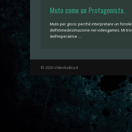
Muto come un Protagonista.
Muto per gioco: perché interpretare un fonoles
dell’immedesimazione nei videogames. Mi trova
dell’imperatrice …
© 2026 Videoludica.it