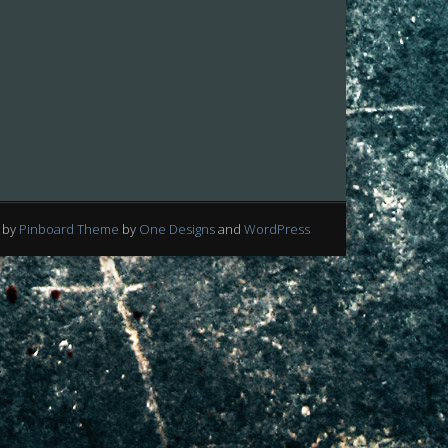
 by
Pinboard Theme
by
One Designs
and
WordPress