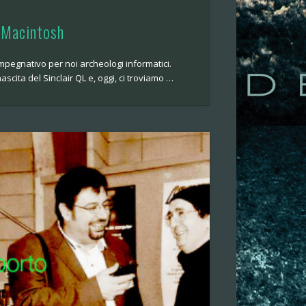
i Macintosh
pegnativo per noi archeologi informatici.
scita del Sinclair QL e, oggi, ci troviamo …