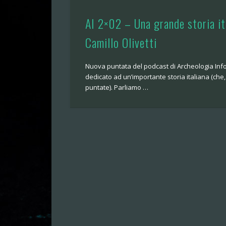
AI 2×02 – Una grande storia it
Camillo Olivetti
Nuova puntata del podcast di Archeologia Inf
dedicato ad un’importante storia italiana (che,
puntate). Parliamo …