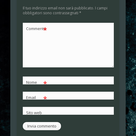
Il tuo indirizzo email non sarà pubblicato.
I campi
obbligatori sono contrassegnati
*
*
Commento
*
Nome
*
Email
Sito web