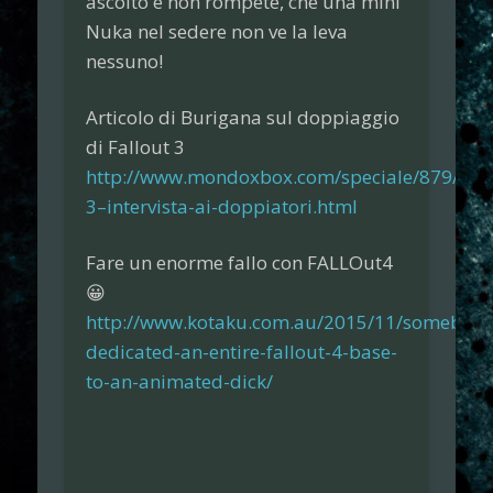
ascolto e non rompete, che una mini
Nuka nel sedere non ve la leva
nessuno!
Articolo di Burigana sul doppiaggio
di Fallout 3
http://www.mondoxbox.com/speciale/879/fall
3–intervista-ai-doppiatori.html
Fare un enorme fallo con FALLOut4
😀
http://www.kotaku.com.au/2015/11/somebody
dedicated-an-entire-fallout-4-base-
to-an-animated-dick/