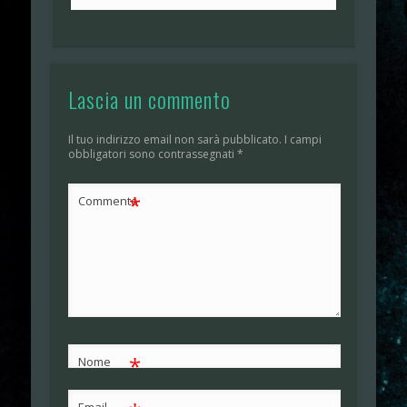
Lascia un commento
Il tuo indirizzo email non sarà pubblicato.
I campi
obbligatori sono contrassegnati
*
*
Commento
*
Nome