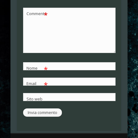
*
Commento
*
Nome
*
Email
Sito web