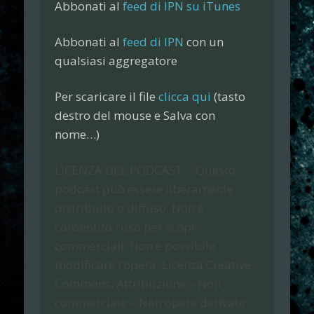
Abbonati al
feed di IPN su iTunes
Abbonati al
feed di IPN
con un
qualsiasi aggregatore
Per scaricare il file
clicca qui
(tasto
destro del mouse e
Salva con
nome…
)
LICENZA DEL PODCAST.
Questo
podcast può essere liberamente
distribuito o diffuso. Non è
consentito l’uso per scopi
commerciali. Non è possibile
modificare l’opera. Licenza Creative
Commons: Attribuzione – Non
commerciale – Non opere derivate