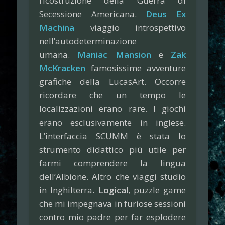
ricostruzione della Guerra di
Secessione Americana.
Deus Ex
Machina
viaggio introspettivo
nell’autodeterminazione
umana.
Maniac Mansion
e
Zak
McKracken
famosissime avventure
grafiche della LucasArt. Occorre
ricordare che un tempo le
localizzazioni erano rare. I giochi
erano esclusivamente in inglese.
L’interfaccia SCUMM è stata lo
strumento didattico più utile per
farmi comprendere la lingua
dell’Albione. Altro che viaggi studio
in Inghilterra.
Logical
, puzzle game
che mi impegnava in furiose sessioni
contro mio padre per far esplodere