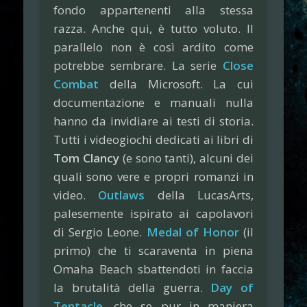
fondo appartenenti alla stessa
razza. Anche qui, è tutto voluto. Il
parallelo non è così ardito come
potrebbe sembrare. La serie
Close
Combat
della Microsoft. La cui
documentazione e manuali nulla
hanno da invidiare ai testi di storia.
Tutti i videogiochi dedicati ai libri di
Tom Clancy
(e sono tanti), alcuni dei
quali sono vere e propri romanzi in
video.
Outlaws
della LucasArts,
palesemente ispirato ai capolavori
di Sergio Leone.
Medal of Honor
(il
primo) che ti scaraventa in piena
Omaha Beach sbattendoti in faccia
la brutalità della guerra.
Day of
Tentacle
, che se pur in maniera