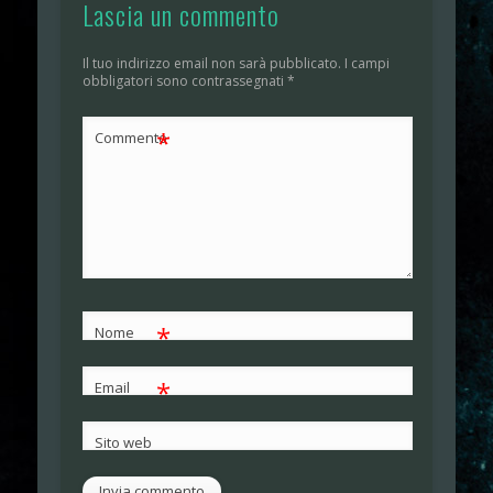
Lascia un commento
Il tuo indirizzo email non sarà pubblicato.
I campi
obbligatori sono contrassegnati
*
*
Commento
*
Nome
*
Email
Sito web