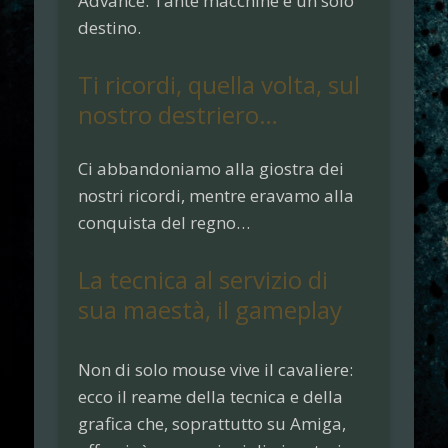
Advance.
Tante macchine e un solo
destino.
Ti ricordi, quella volta, sul
nostro destriero…
Ci abbandoniamo alla giostra dei
nostri ricordi, mentre eravamo alla
conquista del regno…
La tecnica al servizio di
sua maestà, il gameplay
Non di solo mouse vive il cavaliere:
ecco il reame della tecnica e della
grafica che, soprattutto su Amiga,