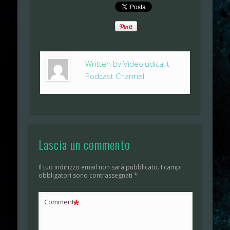
Written by
Videoludica.it
Podcast Channel
Lascia un commento
Il tuo indirizzo email non sarà pubblicato.
I campi
obbligatori sono contrassegnati
*
*
Commento