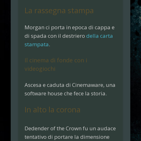
La rassegna stampa
Morgan ci porta in epoca di cappa e
di spada con il destriero
della carta
stampata
.
Il cinema di fonde con i
videogiochi
Ascesa e caduta di
Cinemaware
, una
software house che fece la storia.
In alto la corona
Dedender of the Crown
fu un audace
tentativo di portare la dimensione