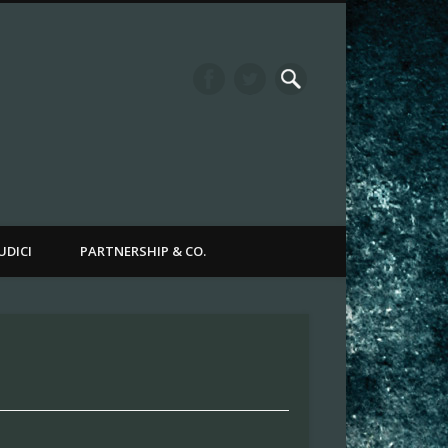
it Channel
UDICI
PARTNERSHIP & CO.