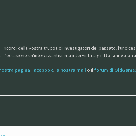
 ricordi della vostra truppa di investigatori del passato, l’undice
r l’occasione un’interessantissima intervista a gli “
Italiani Volant
nostra pagina Facebook
,
la nostra mail
o il
forum di OldGames
zzi