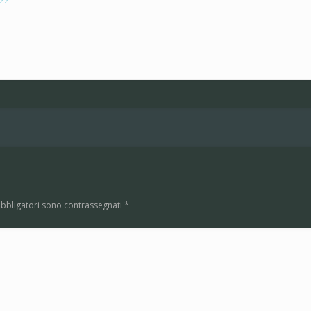
obbligatori sono contrassegnati
*