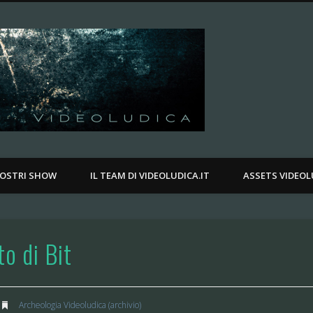
Videoludica.
.
NOSTRI SHOW
IL TEAM DI VIDEOLUDICA.IT
ASSETS VIDEOL
to di Bit
Archeologia Videoludica (archivio)