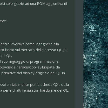
lti solo grazie ad una ROM aggiuntiva (il
eve”.
mentre lavorava come ingegnere alla
turo lancio sul mercato dello stesso QL,[1]
r il QL.
 il suo linguaggio di programmazione
oppydisk e harddisk poi sviluppate da
imitive del display originale del QL in
zzato inizialmente per la scheda QXL della
serie di altri emulatori hardware del QL.