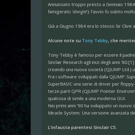
Annunciato troppo presto a Gennaio 1984, 
famigerato ‘
dongle
‘): l’avvio fu subito molto
Già a Giugno 1984 era lo stesso Sir Clive a
Alcune note su
Tony Tebby
, che merite
Tony Tebby è famoso per essere il padre d
Sinclair Research agli inizi degli anni ’80
creando una nuova società (QJUMP Ltd.) una
Fra i software sviluppati dalla QJUMP: Sup
SuperBASIC una serie di driver per floppy-
terze parti QPR (QJUMP Pointer Environmen
qualcosa di simile a una moderna GUI.
Nei primi anni ’90 ha sviluppato un nuovo
Miracle System. Una versione avanzata del
L’infausta parentesi Sinclair C5.