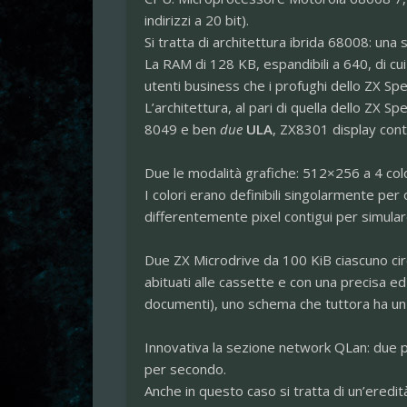
indirizzi a 20 bit).
Si tratta di architettura ibrida 68008: una 
La RAM di 128 KB, espandibili a 640, di cu
utenti business che i profughi dello ZX Sp
L’architettura, al pari di quella dello ZX 
8049 e ben
due
ULA
, ZX8301 display cont
Due le modalità grafiche: 512×256 a 4 colo
I colori erano definibili singolarmente per 
differentemente pixel contigui per simular
Due ZX Microdrive da 100 KiB ciascuno circ
abituati alle cassette e con una precisa ed
documenti), uno schema che tuttora ha u
Innovativa la sezione network QLan: due por
per secondo.
Anche in questo caso si tratta di un’eredi