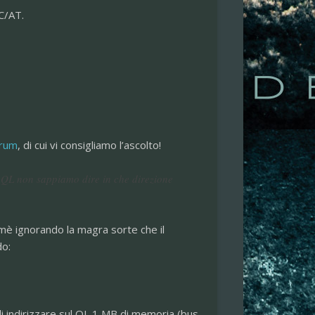
C/AT.
trum
, di cui vi consigliamo l’ascolto!
QL non sappiamo dire in che direzione
imè ignorando la magra sorte che il
do:
i indirizzare sul QL 1 MB di memoria (bus