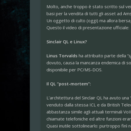
Molto, anche troppo è stato scritto sul veic
basi per la vendita di tutti gli asset ad A
Un oggetto di culto (oggi) ma allora bersag
Questo il video di presentazione ufficiale:
Sinclair QL e Linux?
Linus Torvalds
ha attribuito parte della “
s
dovuto, causa la mancanza endemica di soft
disponibile per PC/MS-DOS.
Il QL “post-mortem”:
L’architettura del Sinclair QL ha avuto una
venduto dalla stessa ICL e da British Te
abbastanza simile agli attuali terminali Vo
chiamate telefoniche ed altre funzioni eran
Quasi inutile sottolinearlo: purtroppo finì