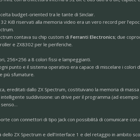
scelta budget-oriented tra le tante di Sinclair.
i 32 KiB riservati alla memoria video era un vero record per l’epoc
ectrum.
Spectrum contava su chip custom di
Ferranti Electronics
; due copro
roller e ZX8302 per le periferiche.
ri, 256×256 a 8 colori fissi e lampeggianti.
ogni punto e il sistema operativo era capace di miscelare i colori d
e più sfumature.
a, ereditati dallo ZX Spectrum, costituivano la memoria di massa d
 intelligente suddivisione: un drive per il programma (ad esempio 
n senso…
te con connettori di tipo Jack con possibilità di comunicare con a
tà dello ZX Spectrum e dell’Interface 1 e del retaggio in ambito sc