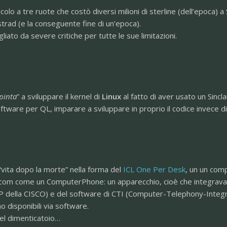
olo a tre ruote che costò diversi milioni di sterline (dell’epoca) a 
mstrad (e la conseguente fine di un’epoca).
liato da severe critiche per tutte le sue limitazioni.
pinta
” a sviluppare il kernel di
Linux
al fatto di aver usato un Sincla
ware per QL, imparare a sviluppare in proprio il codice invece di
 “vita dopo la morte” nella forma del
ICL One Per Desk
, un un comp
lecom come un ComputerPhone: un apparecchio, cioè che integrava
IP della CISCO) e del software di CTI (Computer-Telephony-Integrati
o disponibili via software.
 nel dimenticatoio…