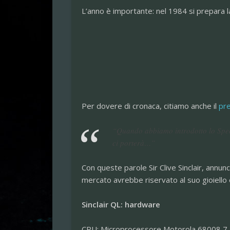
L’anno è importante: nel 1984 si prepara l
Per dovere di cronaca, citiamo anche il
pre
“Quando abbiamo introdotto lo Spe
ci porterà…”
Con queste parole Sir Clive Sinclair, annunc
mercato avrebbe riservato al suo gioiello
Sinclair QL: hardware
CPU: Microprocessore Motorola 68008 7,5 m