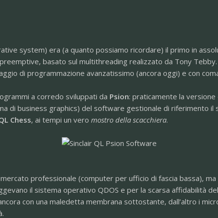
ative system) era (a quanto possiamo ricordare) il primo in asso
 preemptive, basato sul multithreading realizzato da Tony Tebby.
guaggio di programmazione avanzatissimo (ancora oggi) e con coman
rogrammi a corredo sviluppati da
Psion
: praticamente la versione 
 di business graphics) del software gestionale di riferimento il 
QL Chess
, ai tempi un vero
mostro della scacchiera
.
l mercato professionale (computer per ufficio di fascia bassa), ma
ggevano il sistema operativo QDOS e per la scarsa affidabilità de
ancora con una maledetta membrana sottostante, dall’altro i microdr
à.