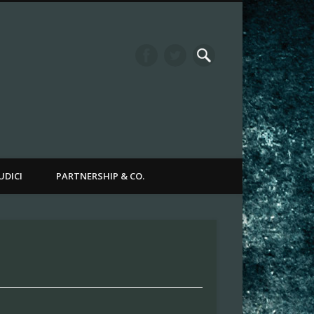
it Channel
UDICI
PARTNERSHIP & CO.