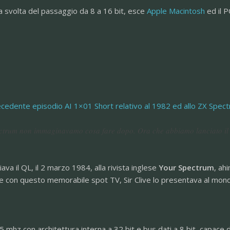
a svolta del passaggio da 8 a 16 bit, esce
Apple Macintosh
ed il P
cedente episodio AI 1×01 Short relativo al 1982 ed allo ZX Spec
ctrum non immaginavamo cosa fare dopo. Ora che abbiamo lanciato il 
iava il QL, il 2 marzo 1984, alla rivista inglese
Your Spectrum
, ah
 e con questo memorabile spot TV, Sir Clive lo presentava al mon
hz con architettura interna a 32 bit e bus dati a 8 bit, capace d