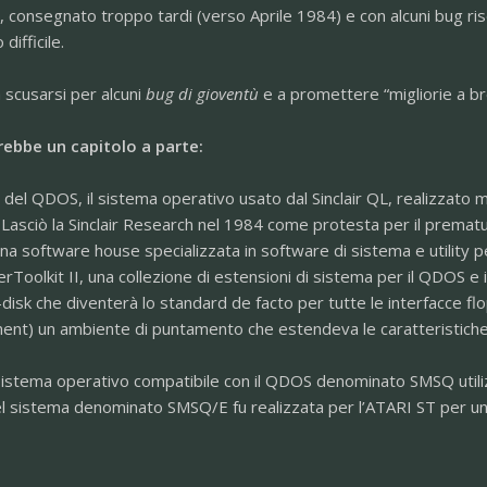
consegnato troppo tardi (verso Aprile 1984) e con alcuni bug riso
 difficile.
 scusarsi per alcuni
bug di gioventù
e a promettere “migliorie a br
rebbe un capitolo a parte:
el QDOS, il sistema operativo usato dal Sinclair QL, realizzato 
.[1] Lasciò la Sinclair Research nel 1984 come protesta per il prema
 software house specializzata in software di sistema e utility pe
erToolkit II, una collezione di estensioni di sistema per il QDOS e
disk che diventerà lo standard de facto per tutte le interfacce fl
t) un ambiente di puntamento che estendeva le caratteristiche pr
 sistema operativo compatibile con il QDOS denominato SMSQ utili
 sistema denominato SMSQ/E fu realizzata per l’ATARI ST per una 