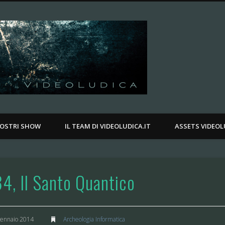
Videoludica.
.
NOSTRI SHOW
IL TEAM DI VIDEOLUDICA.IT
ASSETS VIDEOL
4, Il Santo Quantico
ennaio 2014
Archeologia Informatica