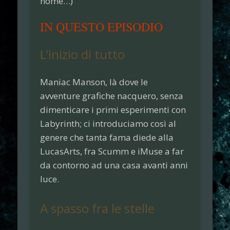
nome…
)
IN QUESTO EPISODIO
L’inizio di tutto
Maniac Manson
, là dove le
avventure grafiche nacquero, senza
dimenticare i primi esperimenti con
Labyrinth
; ci introduciamo così al
genere che tanta fama diede alla
LucasArts, fra Scumm e iMuse a far
da contorno ad una casa avanti anni
luce.
A spasso fra le stelle