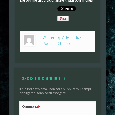
Did you like this article? Share it with your friends!
Written by
Videoludica.it
Podcast Channel
Lascia un commento
Il tuo indirizzo email non sarà pubblicato.
I campi
obbligatori sono contrassegnati
*
*
Commento