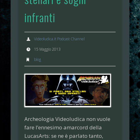
infranti
Videoludica.it Podcast Channel
15 Maggio 2013
blog
Archeologia Videoludica
non vuole
fare l’ennesimo amarcord della
LucasArts
: se ne è parlato tanto,