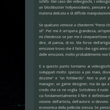
schifo. Nel caso dei videogiochi, i videogi
un blockbuster hollywoodiano, pensare 
materia delicata e di difficile manipolazion
Se qualcuno venisse a chiedermi “Pensi c
sì!”. Per me è un’opera grandiosa, un’ope
mi chiedesse se per me il cinepanettone de
dire, di pancia, di no. Ma forse dell’arti
emozioni trovo che il fatto che ogni anno 
delle emozioni, molto probabilmente non 
E a questo punto torniamo ai videogiochi.
sviluppati molto spesso a più mani, dov
dozzine” e “un fottiliardo”. Non si può 
manager, un game designer, ma da qui a p
credo che ce ne voglia. Sottolineo il ruol
cui fondamentalmente il film è definitiva
visione dell’artista, dell’autore si devono 
economica della pellicola stessa. Se pens