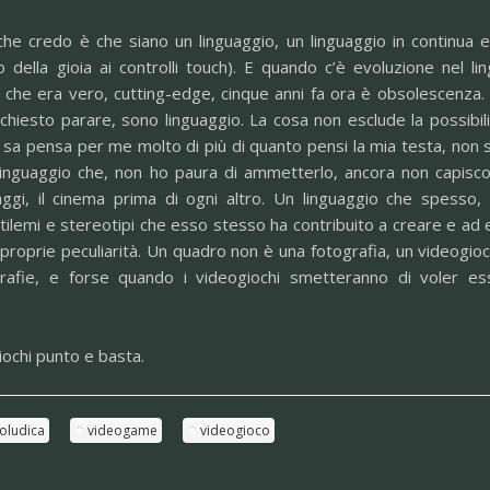
he credo è che siano un linguaggio, un linguaggio in continua e
o della gioia ai controlli touch). E quando c’è evoluzione nel li
 che era vero, cutting-edge, cinque anni fa ora è obsolescenza. V
iesto parare, sono linguaggio. La cosa non esclude la possibili
si sa pensa per me molto di più di quanto pensi la mia testa, non s
linguaggio che, non ho paura di ammetterlo, ancora non capisc
guaggi, il cinema prima di ogni altro. Un linguaggio che spesso,
n stilemi e stereotipi che esso stesso ha contribuito a creare e 
e proprie peculiarità. Un quadro non è una fotografia, un videogi
rafie, e forse quando i videogiochi smetteranno di voler es
iochi punto e basta.
eoludica
videogame
videogioco