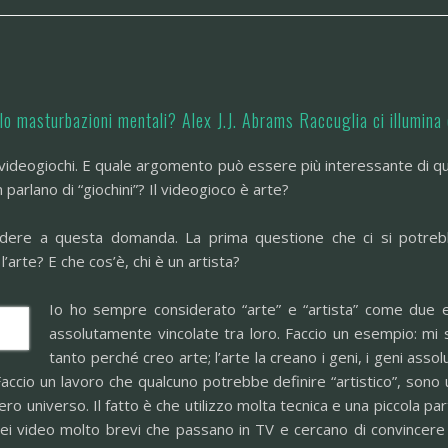
lo masturbazioni mentali? Alex J.J. Abrams Raccuglia ci illumina 
 videogiochi. E quale argomento può essere più interessante di que
 parlano di “giochini”? Il videogioco è arte?
pondere a questa domanda. La prima questione che ci si potre
l’arte? E che cos’è, chi è un artista?
Io ho sempre considerato “arte” e “artista” come due
assolutamente vincolate tra loro. Faccio un esempio: mi
tanto perché creo arte; l’arte la creano i geni, i geni ass
accio un lavoro che qualcuno potrebbe definire “artistico”, sono u
tero universo. Il fatto è che utilizzo molta tecnica e una piccola pa
ei video molto brevi che passano in TV e cercano di convincere