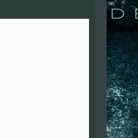
 '74, e dopo avere visto nel 1982 I predatori
 (anche se lui avrebbe voluto un C64) e
a ci aveva pochi soldi e di una telecamera non
hot in perizia informatica decide di
tico per PC Pratico, Macworld, Internet
rodurre software multimediale per Exmachina,
che del video. Alex è la persona meno
delle produzioni video cheap and furious. Il
rame, società di produzione e
mozionali. Talvolta insegna anche, e talvolta
o venire illuminati dalla sua sapienza.
rive un e-libro di cucina, senza saperlo fare.
ologia Videoludica. Ed è colpa sua se il file
ngere a Linkedino, sono da annoverare:
cca al dì e leccare la figa.