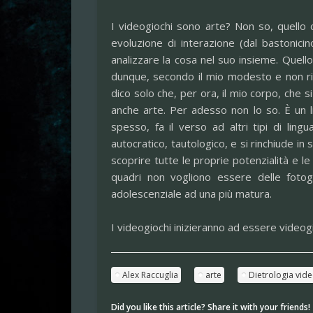
I videogiochi sono arte? Non so, quello c
evoluzione di interazione (dal bastonicin
analizzare la cosa nel suo insieme. Quello
dunque, secondo il mio modesto e non rich
dico solo che, per ora, il mio corpo, che 
anche arte. Per adesso non lo so. È un 
spesso, fa il verso ad altri tipi di lin
autocratico, tautologico, e si rinchiude i
scoprire tutte le proprie potenzialità e l
quadri non vogliono essere delle fotog
adolescenziale ad una più matura.
I videogiochi inizieranno ad essere videog
Alex Raccuglia
arte
Dietrologia vid
Did you like this article? Share it with your friends!