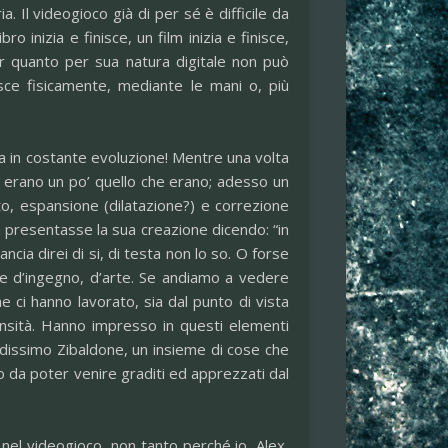
ia. Il videogioco già di per sé è difficile da
inizia e finisce, un film inizia e finisce,
r quanto per sua natura digitale non può
isce fisicamente, mediante le mani o, più
 in costante evoluzione! Mentre una volta
e, erano un po’ quello che erano; adesso un
o, espansione (dilatazione?) e correzione
ta presentasse la sua creazione dicendo: “in
cia direi di si, di testa non lo so. O forse
re d’ingegno, d’arte. Se andiamo a vedere
 ci hanno lavorato, sia dal punto di vista
tensità. Hanno impresso in questi elementi
andissimo Zibaldone, un insieme di cose che
o da poter venire graditi ed apprezzati dal
 nel videogioco, non tanto perché io, Alex,