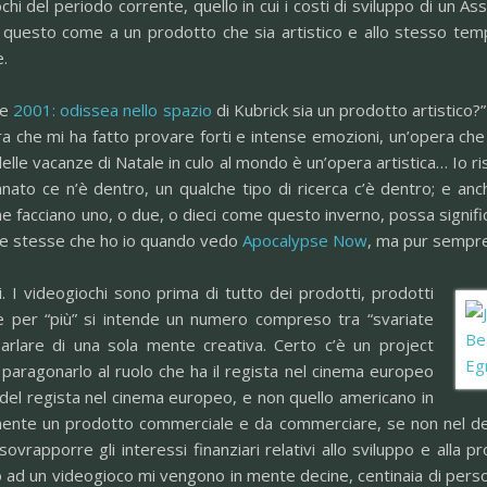
ochi del periodo corrente, quello in cui i costi di sviluppo di un As
a questo come a un prodotto che sia artistico e allo stesso 
e.
he
2001: odissea nello spazio
di Kubrick sia un prodotto artistico
ra che mi ha fatto provare forti e intense emozioni, un’opera c
lle vacanze di Natale in culo al mondo è un’opera artistica… Io r
gianato ce n’è dentro, un qualche tipo di ricerca c’è dentro; e a
ne facciano uno, o due, o dieci come questo inverno, possa signifi
le stesse che ho io quando vedo
Apocalypse Now
, ma pur sempre 
 I videogiochi sono prima di tutto dei prodotti, prodotti
e per “più” si intende un numero compreso tra “svariate
parlare di una sola mente creativa. Certo c’è un project
aragonarlo al ruolo che ha il regista nel cinema europeo
o del regista nel cinema europeo, e non quello americano in
mente un prodotto commerciale e da commerciare, se non nel deni
sovrapporre gli interessi finanziari relativi allo sviluppo e alla p
o ad un videogioco mi vengono in mente decine, centinaia di perso