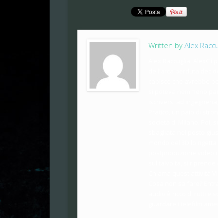
Written by
Alex Raccu
Alex Raccuglia, AlexGì p
dell'arca perduta decid
capisce che avrebbe pot
si poteva nemmeno parl
iscriversi ad ingegneria
Pratico, un paio di str
società di Milano. Poi, 
sbagliata nel posto gius
mondo del 3D lo rigetta
postproduzione video di 
sul talvolta, si ripren
Chiama quest'attività Vi
Cosa non sa fare? Entram
audio è ricco di rutti e
guardare i telefilm ameri