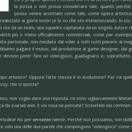
la possa o non possa considerare tale, quanto perché
possa venire accettato come tale, come opera artistica.
realizzato ai giorni nostri (e lo so che sto estremizzando, lo st
o ma da un team, una squadra capitanata da un singolo autore che
 prodotti più o meno ufficialmente commerciali, come per esemp
onta personale, non mediata dal voler a tutti costi piacere al ma
bbiamo pagare il mutuo, dal produttore al game designer, dal gr
 devono poter fare un videogioco, guadagnarci e, soprattutto, 
po artistico? Oppure l’arte stessa è in evoluzione? Per cui quel
uzzy, che si sposta?
o, non voglio dare una risposta, mi sono vigliaccamente limitat
ica da svariati anni. E voi cosa ne pensate? Scrivetelo nei commen
erbolina! No per
un cazzo
niente. Perché non possiamo, non do
e solo una delle due parole che compongono “videogioco” come st