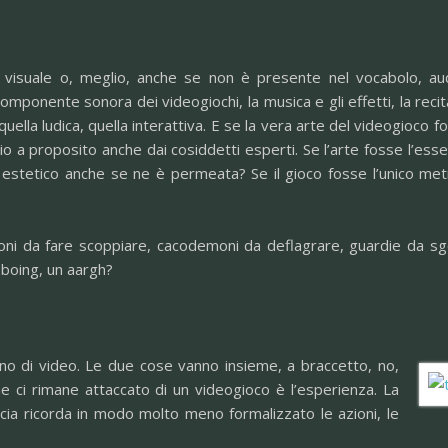
 visuale o, meglio, anche se non è presente nel vocabolo, aud
ponente sonora dei videogiochi, la musica e gli effetti, la recita
lla ludica, quella interattiva. E se la vera arte del videogioco fo
rio a proposito anche dai cosiddetti esperti. Se l’arte fosse l’es
 estetico anche se ne è permeata? Se il gioco fosse l’unico met
loni da fare scoppiare, cacodemoni da deflagrare, guardie da sg
 boing, un aargh?
 di video. Le due cose vanno insieme, a braccetto, no,
he ci rimane attaccato di un videogioco è l’esperienza. La
ncia ricorda in modo molto meno formalizzato le azioni, le