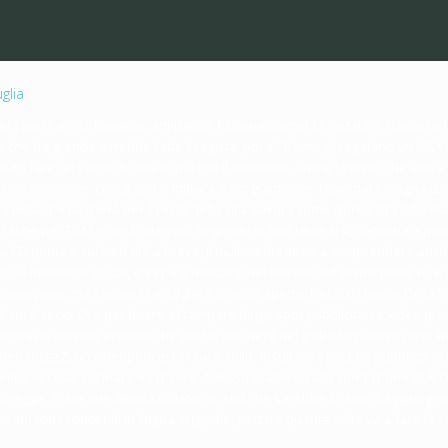
glia
er i pochi amici. Lunatico, antipatico. Psicopaticamente instabile. Nasce nel
e che da grande avrebbe fatto il regista, poi a 10 anni gli regalano un MSX
uto fare un sacco di cose in più con il computer, anche i video, 'ché allor
are sottovoce. Gioca, poco. Impara a programmare. Diplomato magna cum s
, scelta che pagherà per il resto della vita. Lavora come giornalista informa
onzatine per TGM e nel frattempo, fingendo di non laurearsi, continua a p
sui CD prima e sul web di lì a breve, il multimedia inizia a comprendere an
to al momento giusto, e inizia a dilettarsi nel mondo dell'animazione 3D e 
 dopo poco, ma il video lo accoglie a braccia aperte. Nel 2007 nasce Deltaf
cui è socio. Ora per (tirare a) campare dirige spot pubblicitari e video pro
de onanisticamente in modo che anche altri nerd nel globo terraqueo possan
deo DiggaZ, un videopodcast in cui è solito insultare il proprio pubblico. Sc
be le cose: cucinare e scrivere. Adesso si alterna alla conduzione di Arche
 scoregge. Tra le sue attività collaterali, skill che sarebbe il caso di aggiu
cani con i sottotitoli in lingua originale, twittare quante volte va a fare la ca