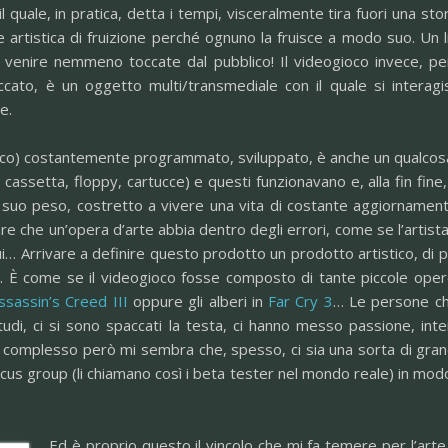
 il quale, in pratica, detta i tempi, visceralmente tira fuori una stor
istica di fruizione perché ognuno la fruisce a modo suo. Un libro 
 venire nemmeno toccate dal pubblico! Il videogioco invece, pe
ccato, è un oggetto multi/transmediale con il quale si interag
e.
oco) costantemente programmato, sviluppato, è anche un qualcosa
 cassetta, floppy, cartucce) e questi funzionavano e, alla fin fin
 suo peso, costretto a vivere una vita di costante aggiornament
are che un’opera d’arte abbia dentro degli errori, come se l’artis
… Arrivare a definire questo prodotto un prodotto artistico, di pan
to. È come se il videogioco fosse composto di tante piccole ope
ssassin’s Creed III
oppure gli alberi in
Far Cry 3
… Le persone che
tudi, ci si sono spaccati la testa, ci hanno messo passione, in
 Nel complesso però mi sembra che, spesso, ci sia una sorta di gr
cus group (li chiamano così i beta tester nel mondo reale) in mod
Ed è proprio questo il vincolo che mi fa temere per l’arte