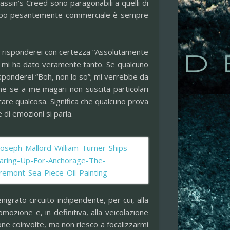
sassin’s Creed sono paragonabili a quelli di
tempo pesantemente commerciale è sempre
?” risponderei con certezza “Assolutamente
he mi ha dato veramente tanto. Se qualcuno
isponderei “Boh, non lo so”; mi verrebbe da
nche se a me magari non suscita particolari
care qualcosa. Significa che qualcuno prova
di emozioni si parla.
grato circuito indipendente, per cui, alla
romozione e, in definitiva, alla veicolazione
ne coinvolte, ma non riesco a focalizzarmi