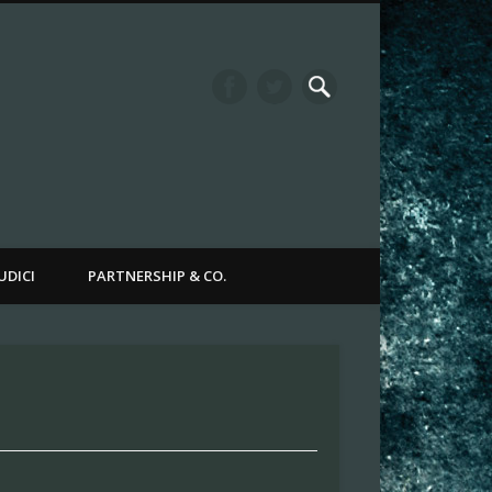
it Channel
UDICI
PARTNERSHIP & CO.