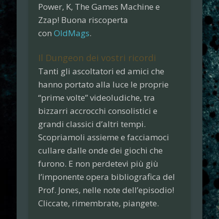
Power
,
K
,
The Games Machine
e
Zzap!
Buona riscoperta
con
OldMags
.
Il Dungeon dei vostri ricordi
Tanti gli ascoltatori ed amici che
hanno portato alla luce le proprie
“
prime volte
” videoludiche, tra
bizzarri accrocchi consolistici e
grandi classici d’altri tempi.
Scopriamoli assieme e facciamoci
cullare dalle onde dei giochi che
furono.
E non perdetevi più giù
l’imponente opera bibliografica del
Prof. Jones, nelle note dell’episodio!
Cliccate, rimembrate, piangete.