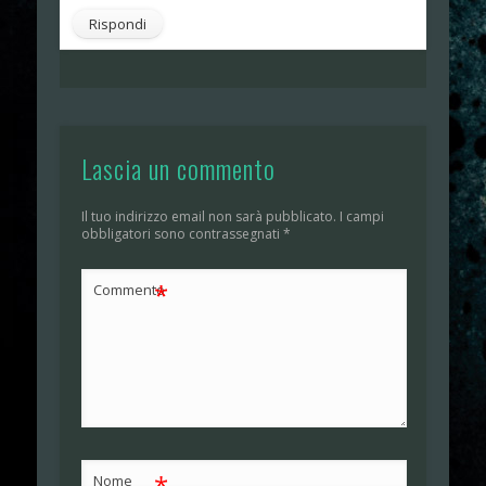
Rispondi
Lascia un commento
Il tuo indirizzo email non sarà pubblicato.
I campi
obbligatori sono contrassegnati
*
*
Commento
*
Nome