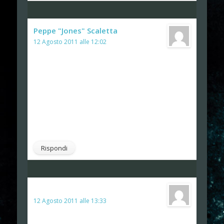
Peppe "Jones" Scaletta
ha detto:
12 Agosto 2011 alle 12:02
@Nino: Ooooh, finalmente un altro come
me e Marco Paglia che apprezzava quel rattone di
Maestro Splinter & Compagnia Bella. Nino, dimmi
che hai più di 35 anni xD
@Zerosigma: Maaaammamia, che t'ha fato il
Bonaduàn 🙂
Rispondi
Nino
ha detto:
12 Agosto 2011 alle 13:33
@Peppe "Jones" Scaletta