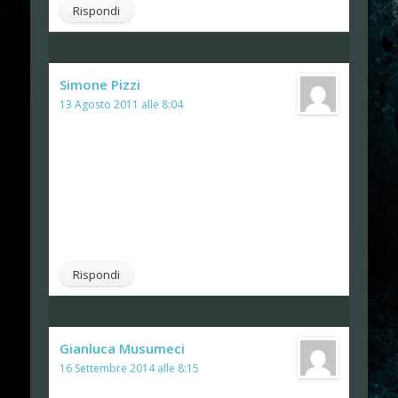
Rispondi
Simone Pizzi
ha detto:
13 Agosto 2011 alle 8:04
Ma la cosa bella è che proprio non si
arrende…. 😀
non si capacita… 😀
comunque ZS sulla questione pidocchi e pietà…
è una lunga storia piena di lacrime e risate 😀
Rispondi
Gianluca Musumeci
ha detto:
16 Settembre 2014 alle 8:15