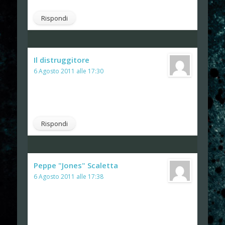
Rispondi
Il distruggitore
ha detto:
6 Agosto 2011 alle 17:30
Abbiamo un'altra anima corrotta sul
groppone… comunque grazie 😀
Rispondi
Peppe "Jones" Scaletta
ha detto:
6 Agosto 2011 alle 17:38
@Enrico: E chi lo conosceva il Binatone?
😀
Mi ha fatto piacere rivivere un pezzetto di Another