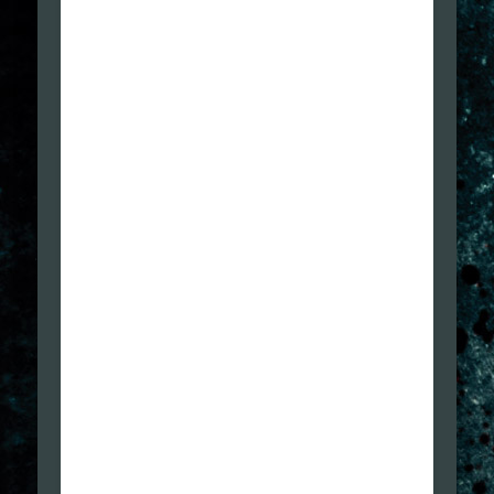
Complimenti ragazzi, da quando vi ho
scoperto sto ascoltando un po' alla volta tutti i
podcast in ordine sparso.
Ieri mi sono sentito questo episodio e devo dire che
mi sembrava veramente di essere in mezzo a
vecchi amici che parlavano di esperienze
praticamente quasi identiche alle mie.
Magari, ogni tanto, escono delle inesattezze. Non è
stato, per esempio, certamente Dino Dini il primo
programmatore a legare il proprio nome a un
videogioco: i primi a farlo sono stati quelli
dell'Activision, con leggende quali David Crane o
Gary Kitchen. Addirittura, David Crane, nella
confezione di Pitfall II, si era fatto fotografare nelle
vesti dell'alter ego digitale Pitfall Henry.
Per il resto, mi avete strappato grandi risate
quando avete parlato del Binatone o sui ricordi
relativi al videogioco delle Tartarughe Ninja che, per
uno della mia generazione (1972), già è associabile
all'età moderna. In ogni caso, complimenti e tenete
duro. Siete mitici.