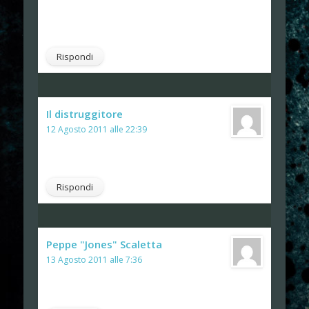
no solo 26 🙂
Rispondi
Il distruggitore
ha detto:
12 Agosto 2011 alle 22:39
Peppe non hai scusanti che reggano…..
Rispondi
Peppe "Jones" Scaletta
ha detto:
13 Agosto 2011 alle 7:36
Noooooooooooooooo!!