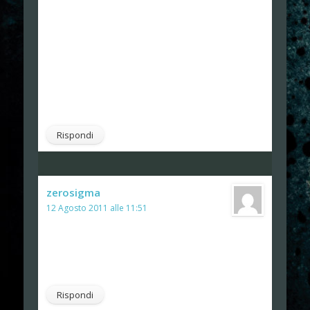
a casa del cugino (!!) sul suo pc (forse 486.. bo) dove
c'era uno su uno skateboard che doveva evitare i
muri delle gallerie (se beccavi il muro morivi con
tanto di sangue a secchi sul muro) chi sa come
cavolo si chiamava..
in sala giochi invece giocavo a cadillac & dinosaurs!!
Rispondi
zerosigma
ha detto:
12 Agosto 2011 alle 11:51
Il Binatone è quasi un pidocchio
sottoproletario, e non bisogna guardare a questa
console con troppa pietà borghese.
Rispondi