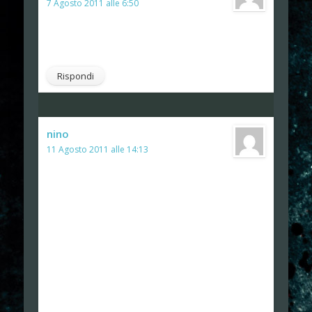
7 Agosto 2011 alle 6:50
Mi sa che ne abbiamo più di una sul
groppone 😀
Rispondi
nino
ha detto:
11 Agosto 2011 alle 14:13
Anche io guardavo le tartarughe ninja!!!
😀
certo devo dire che tra voi e il sottoscritto ci
passano ere geologiche.. la mia prima consolle è
stata una di quelle a 16 bit cloni del nintendo
(intanto vendevano il super nintendo) e mi ero
fissato con contra 🙂
mentre uno dei primi giochi che ho provato è stato