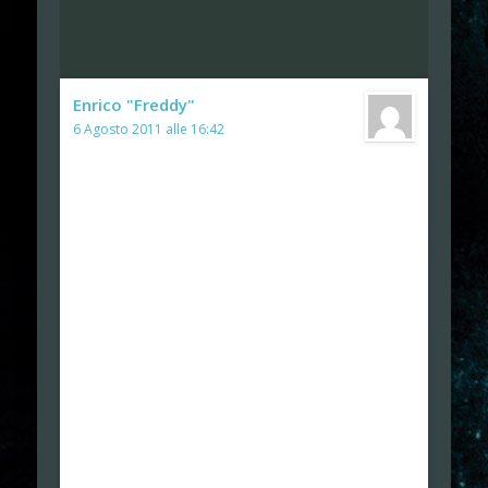
Enrico "Freddy"
ha detto:
6 Agosto 2011 alle 16:42
Bellissima puntata ragazzi!
Bellissimo il brano remixato di Vintage e
complimenti per la traduzione del sito di Another
World
Se qualcuno volesse provare il gioco nel sito è in
vendita una nuova versione per Windows XP per il
15esimo anniversario.
Scoperta poi una nuova console, il Binatone, mai
sentita e che flash con QBASIC Gorilla, quanto ci ho
giocato non me lo ricordavo più 😀
Complimenti ancora, alla prossima stagione!!!