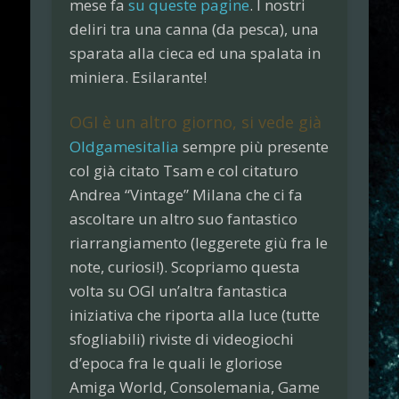
mese fa
su queste pagine
. I nostri
deliri tra una canna (da pesca), una
sparata alla cieca ed una spalata in
miniera. Esilarante!
OGI è un altro giorno, si vede già
Oldgamesitalia
sempre più presente
col già citato
Tsam
e col citaturo
Andrea “
Vintage
” Milana
che ci fa
ascoltare un altro suo fantastico
riarrangiamento (leggerete giù fra le
note, curiosi!). Scopriamo questa
volta su
OGI
un’altra fantastica
iniziativa che riporta alla luce (tutte
sfogliabili)
riviste di videogiochi
d’epoca
fra le quali le gloriose
Amiga World
,
Consolemania
,
Game