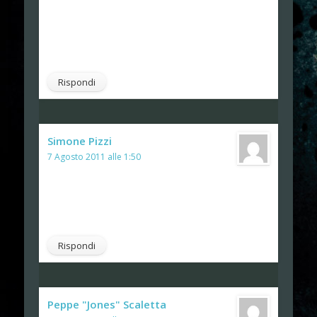
World, soprattutto riguardando il video
dell'introduzione che ho linkato.
@Distruggitore: A chi ti riferisci?
Rispondi
Simone Pizzi
ha detto:
7 Agosto 2011 alle 1:50
Si riferiva ad Enrico, in quanto nostro
fan… anima corrotta…
era ovviamente una battuta bonaria.
Rispondi
Peppe "Jones" Scaletta
ha detto: