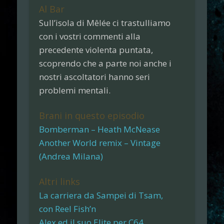
Al Bar
Sull’isola di Mêlée ci trastulliamo
con i vostri commenti alla
precedente violenta puntata,
scoprendo che a parte noi anche i
nostri ascoltatori hanno seri
problemi mentali.
Brani in questo episodio
Bomberman – Heath McNease
Another World remix – Vintage
(Andrea Milana)
Altri links
La carriera da Sampei di Tsam,
con Reel Fish’n
Alex ed il suo Elite per C64