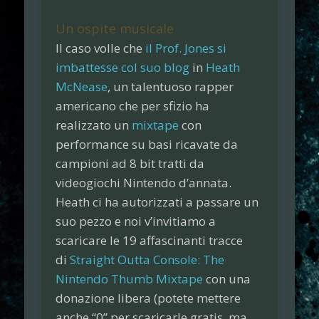
Un ospite musicale
Il caso volle che
il Prof. Jones si
imbattesse col suo blog
in
Heath
McNease
, un talentuoso
rapper
americano
che per sfizio ha
realizzato un
mixtape
con
performance su basi ricavate da
campioni
ad 8 bit tratti da
videogiochi
Nintendo
d’annata.
Heath ci ha autorizzati a passare un
suo pezzo e noi v’invitiamo a
scaricare le
19 affascinanti tracce
di
Straight Outta Console: The
Nintendo Thumb Mixtape
con una
donazione libera
(potete mettere
anche
“0”
per scaricarle
gratis
, ma