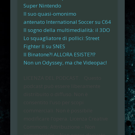
Super Nintendo
Il suo quasi-omonimo
antenato International Soccer su C64
Il sogno della multimedialità: il 3DO
Lo squagliatore di pollici: Street
Fighter II su SNES
Il Binatone?! ALLORA ESISTE?!?
Non un Odyssey, ma che Videopac!
LICENZA DEL PODCAST.
Questo
podcast può essere liberamente
distribuito o diffuso. Non è
consentito l’uso per scopi
commerciali. Non è possibile
modificare l’opera. Licenza Creative
Commons: Attribuzione – Non
commerciale – Non opere derivate