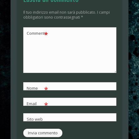
Il tuo indirizzo email non sarà pubblicato.
I campi
obbligatori sono contrassegnati
*
*
Commento
*
Nome
*
Email
Sito web