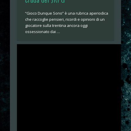
“Gioco Dunque Sono” è una rubrica aperiodica
che raccoglie pensieri, ricordi e opinioni di un
giocatore sulla trentina ancora oggi
ossessionato dai …