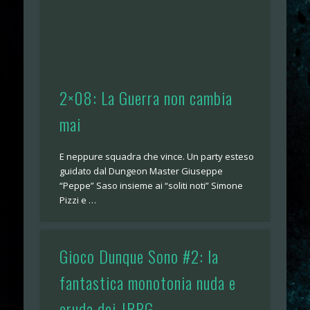
2×08: La Guerra non cambia
mai
E neppure squadra che vince. Un party esteso
guidato dal Dungeon Master Giuseppe
“Peppe” Saso insieme ai “soliti noti” Simone
Pizzi e …
Gioco Dunque Sono #2: la
fantastica monotonia nuda e
cruda dei JRPG