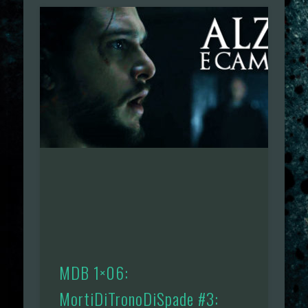
MDB 1×06:
MortiDiTronoDiSpade #3: